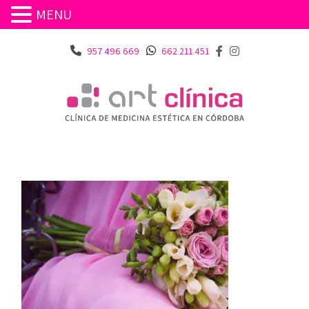
MENU
957 496 669
662 211 451