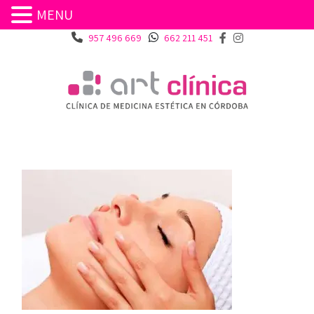
MENU
957 496 669
662 211 451