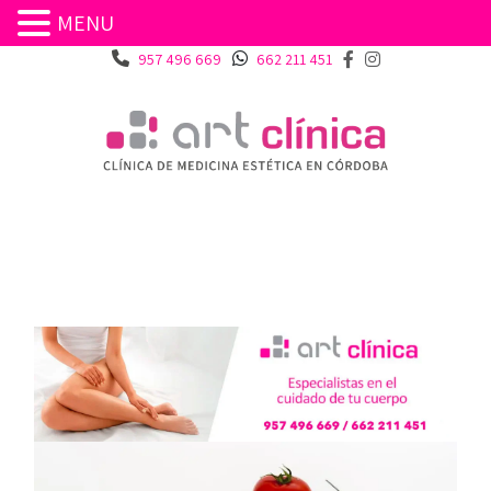
MENU
DIETÉTICA POZOBLANCO
957 496 669
662 211 451