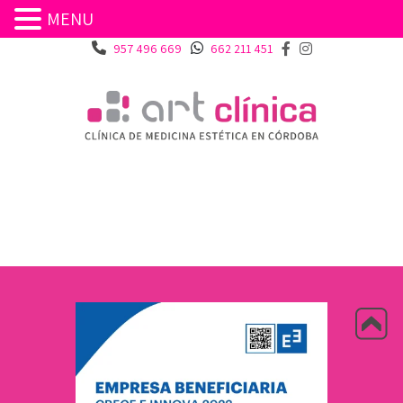
MENU
957 496 669
662 211 451