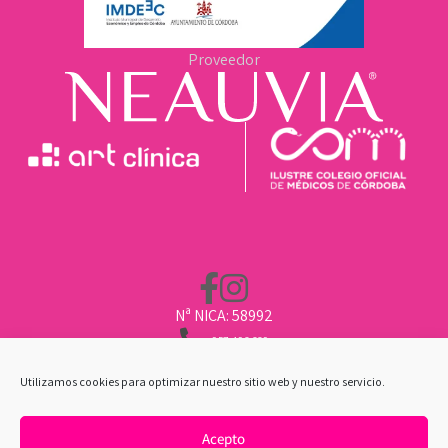
Proveedor
Nª NICA: 58992
957 496 669
662 211 451
CLINICA@ARTCLINICA.COM
Utilizamos cookies para optimizar nuestro sitio web y nuestro servicio.
Acepto
POLÍTICA DE COOKIES
|
AVISO LEGAL
|
POLÍTICA