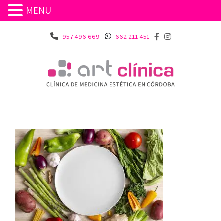
MENU
957 496 669
662 211 451