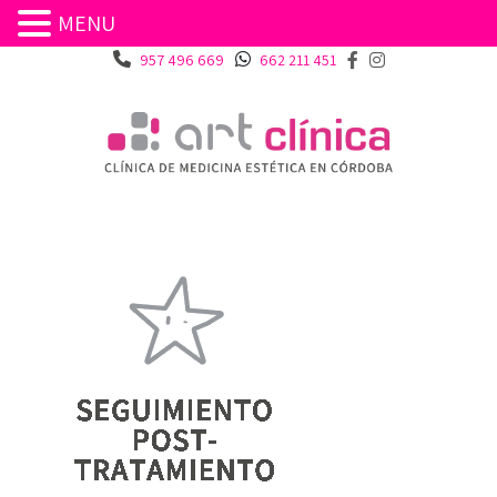
MENU
957 496 669
662 211 451