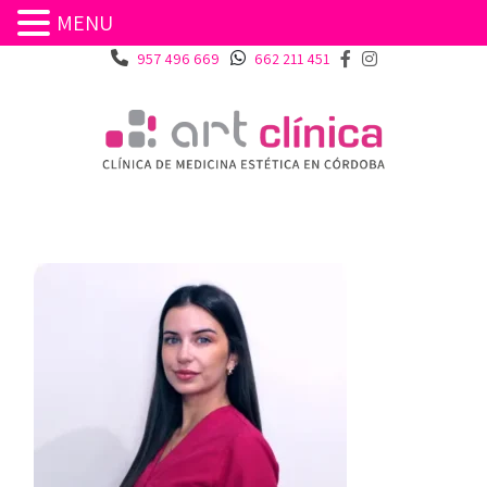
MENU
957 496 669
662 211 451