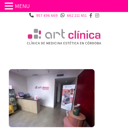
MENU
957 496 669
662 211 451