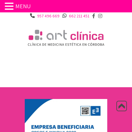
MENU
957 496 669
662 211 451