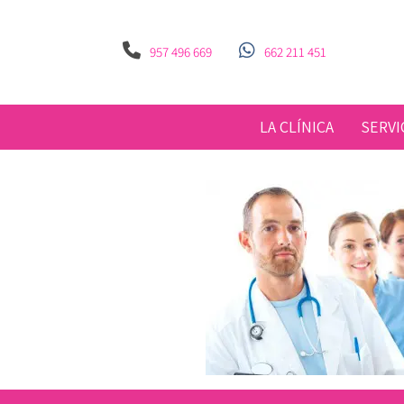
957 496 669
662 211 451
LA CLÍNICA
SERVI