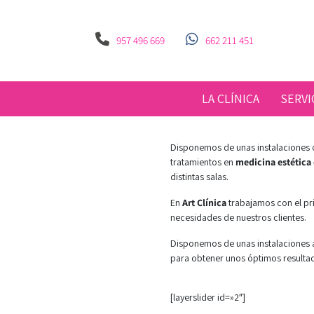
957 496 669
662 211 451
LA CLÍNICA
SERVI
Disponemos de unas instalaciones 
tratamientos en
medicina estética
distintas salas.
En
Art Clínica
trabajamos con el pri
necesidades de nuestros clientes.
Disponemos de unas instalaciones
para obtener unos óptimos resulta
[layerslider id=»2″]