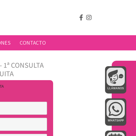
ONES
CONTACTO
– 1ª CONSULTA
UITA
TA
LLÁMANOS
WHATSAPP