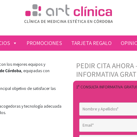
CIOS
PROMOCIONES
TARJETA REGALO
OPINI
PEDIR CITA AHORA 
con los mejores equipos y
 de Córdoba
, equipadas con
INFORMATIVA GRAT
1ª CONSULTA INFORMATIVA GRATUI
ncipal objetivo de satisfacer las
 acogedoras y tecnología adecuada
dos.