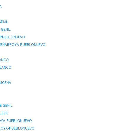
A
GENIL
 GENIL
A-PUEBLONUEVO
 PEÑARROYA-PUEBLONUEVO
LANCO
BLANCO
LUCENA
E GENIL
UEVO
ROYA-PUEBLONUEVO
RROYA-PUEBLONUEVO