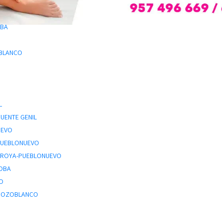
OBA
O
OBLANCO
A
L
PUENTE GENIL
UEVO
-PUEBLONUEVO
ARROYA-PUEBLONUEVO
DOBA
CO
 POZOBLANCO