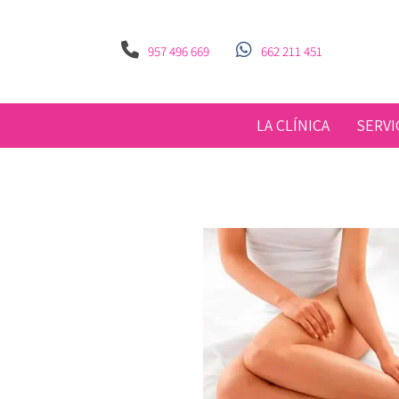
SERVICIOS ART CLÍ
957 496 669
662 211 451
LA CLÍNICA
SERVI