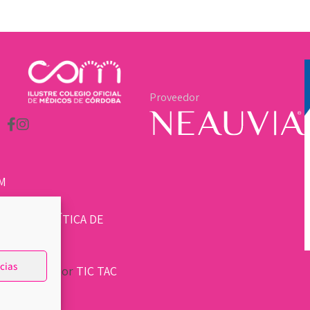
Proveedor
M
LEGAL
|
POLÍTICA DE
cias
sarrollado por
TIC TAC