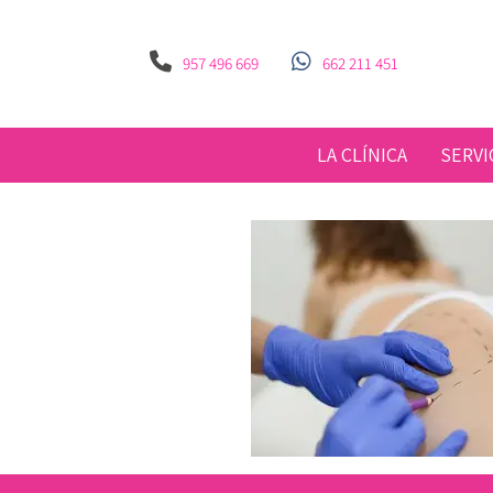
957 496 669
662 211 451
LA CLÍNICA
SERVI