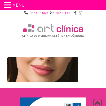
MENU
957 496 669
662 211 451