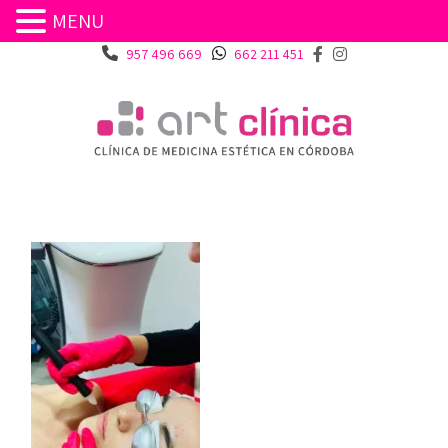
MENU
957 496 669
662 211 451