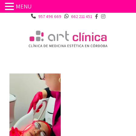
MENU
957 496 669
662 211 451