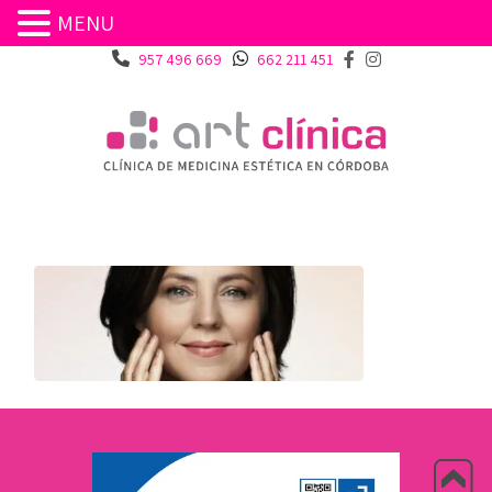
MENU
957 496 669
662 211 451