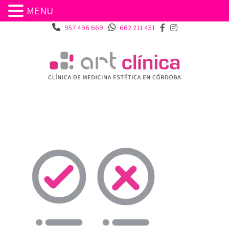
MENU
957 496 669
662 211 451