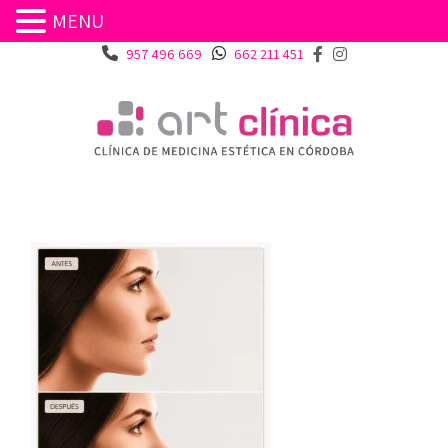
MENU
957 496 669
662 211 451