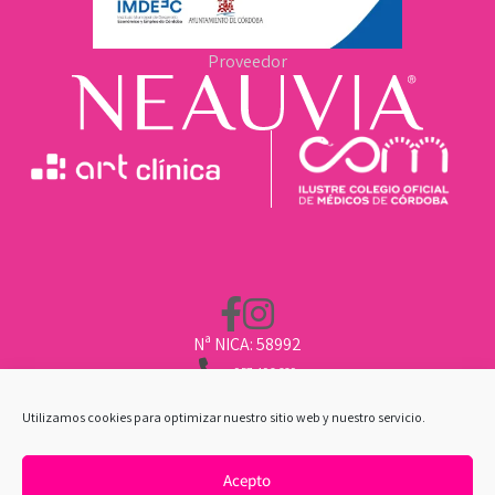
Proveedor
Nª NICA: 58992
957 496 669
662 211 451
CLINICA@ARTCLINICA.COM
Utilizamos cookies para optimizar nuestro sitio web y nuestro servicio.
Acepto
POLÍTICA DE COOKIES
|
AVISO LEGAL
|
POLÍTICA