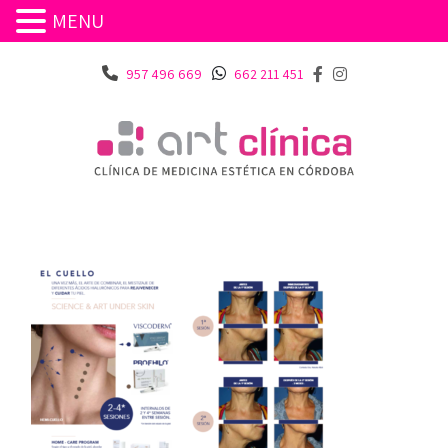
MENU
957 496 669
662 211 451