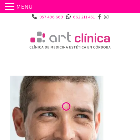
MENU
957 496 669
662 211 451