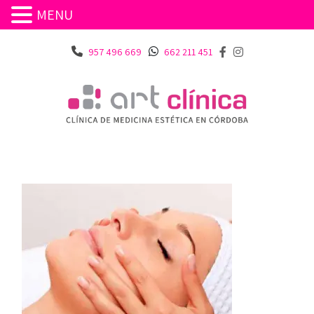
MENU
957 496 669
662 211 451