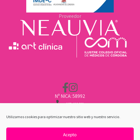
Proveedor
Nª NICA: 58992
957 496 669
662 211 451
CLINICA@ARTCLINICA.COM
Utilizamos cookies para optimizar nuestro sitio web y nuestro servicio.
Acepto
POLÍTICA DE COOKIES
|
AVISO LEGAL
|
POLÍTICA