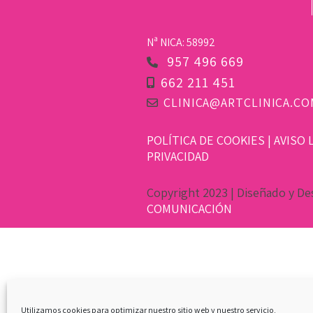
Nª NICA: 58992
957 496 669
662 211 451
CLINICA@ARTCLINICA.CO
POLÍTICA DE COOKIES
|
AVISO 
PRIVACIDAD
Copyright 2023 | Diseñado y De
COMUNICACIÓN
Utilizamos cookies para optimizar nuestro sitio web y nuestro servicio.