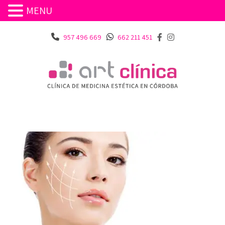
MENU
957 496 669
662 211 451