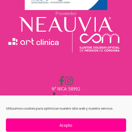
Proveedor
Nª NICA: 58992
957 496 669
662 211 451
CLINICA@ARTCLINICA.COM
Utilizamos cookies para optimizar nuestro sitio web y nuestro servicio.
Acepto
POLÍTICA DE COOKIES
|
AVISO LEGAL
|
POLÍTICA