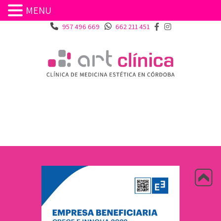
MENU
957 496 669
662 211 451