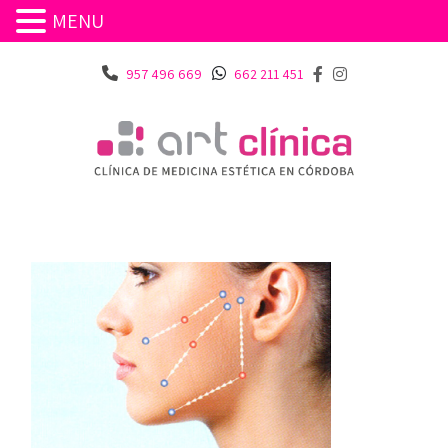
MENU
957 496 669
662 211 451