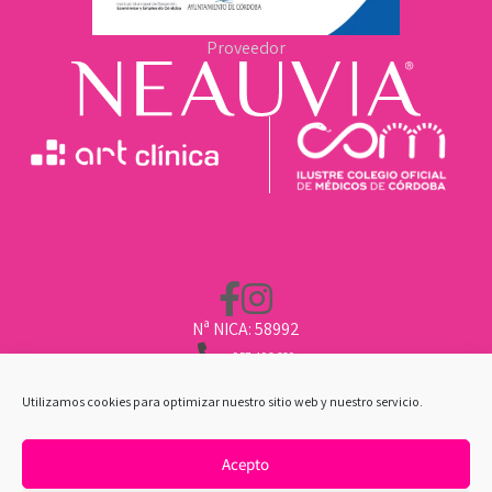
Proveedor
Nª NICA: 58992
957 496 669
662 211 451
CLINICA@ARTCLINICA.COM
Utilizamos cookies para optimizar nuestro sitio web y nuestro servicio.
Acepto
POLÍTICA DE COOKIES
|
AVISO LEGAL
|
POLÍTICA