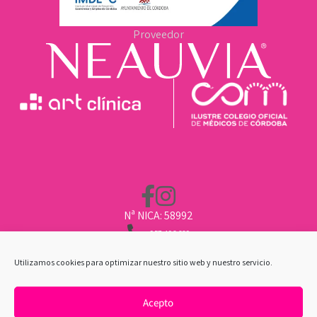
Proveedor
Nª NICA: 58992
957 496 669
662 211 451
CLINICA@ARTCLINICA.COM
Utilizamos cookies para optimizar nuestro sitio web y nuestro servicio.
Acepto
POLÍTICA DE COOKIES
|
AVISO LEGAL
|
POLÍTICA