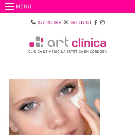
MENU
957 496 669
662 211 451