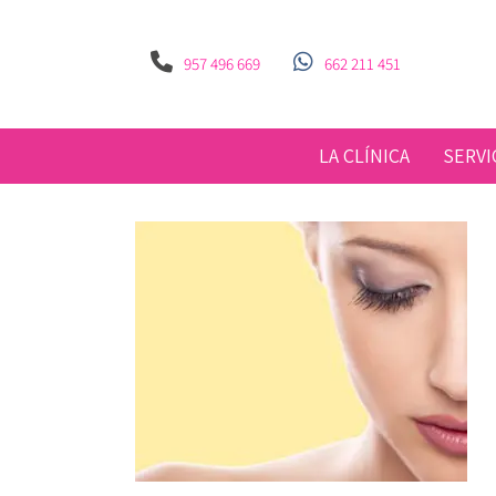
957 496 669
662 211 451
LA CLÍNICA
SERVI