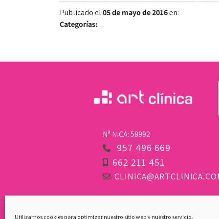
Publicado el
05 de mayo de 2016
en:
Categorías:
Nª NICA: 58992
957 496 669
662 211 451
CLINICA@ARTCLINICA.CO
POLÍTICA DE COOKIES
|
AVISO 
PRIVACIDAD
Utilizamos cookies para optimizar nuestro sitio web y nuestro servicio.