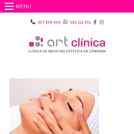
MENU
957 496 669
662 211 451