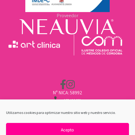
Proveedor
Nª NICA: 58992
957 496 669
662 211 451
CLINICA@ARTCLINICA.COM
Utilizamos cookies para optimizar nuestro sitio web y nuestro servicio.
Acepto
POLÍTICA DE COOKIES
|
AVISO LEGAL
|
POLÍTICA