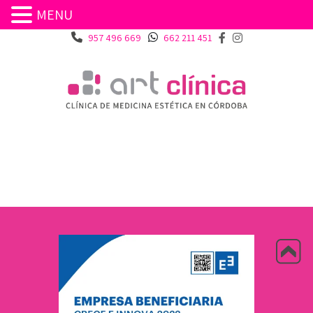
MENU
957 496 669
662 211 451