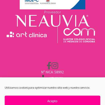
Proveedor
Nª NICA: 58992
957 496 669
662 211 451
CLINICA@ARTCLINICA.COM
Utilizamos cookies para optimizar nuestro sitio web y nuestro servicio.
Acepto
POLÍTICA DE COOKIES
|
AVISO LEGAL
|
POLÍTICA