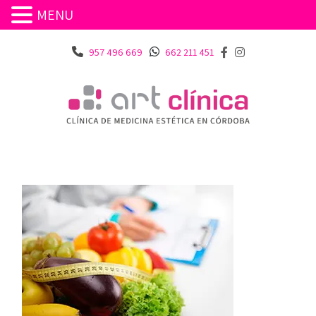
MENU
957 496 669
662 211 451