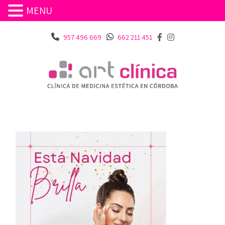
MENU
957 496 669
662 211 451