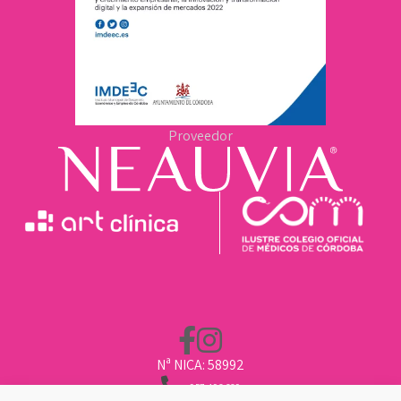
Proveedor
Nª NICA: 58992
957 496 669