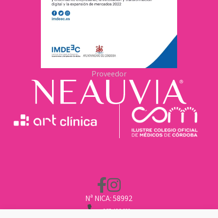
Proveedor
Nª NICA: 58992
957 496 669