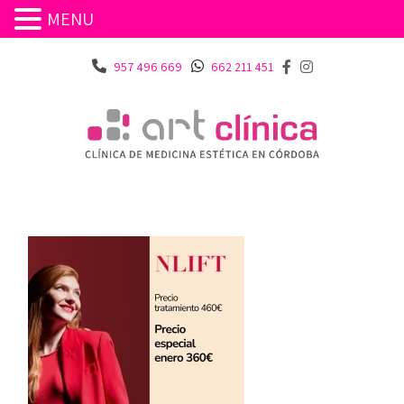
MENU
957 496 669
662 211 451