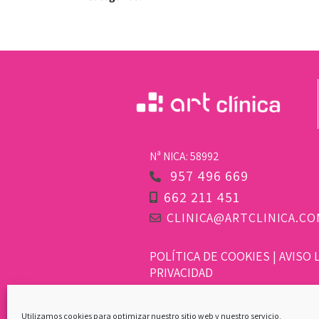
Nª NICA: 58992
957 496 669
662 211 451
CLINICA@ARTCLINICA.CO
POLÍTICA DE COOKIES
|
AVISO 
PRIVACIDAD
Copyright 2023 | Diseñado y De
Utilizamos cookies para optimizar nuestro sitio web y nuestro servicio.