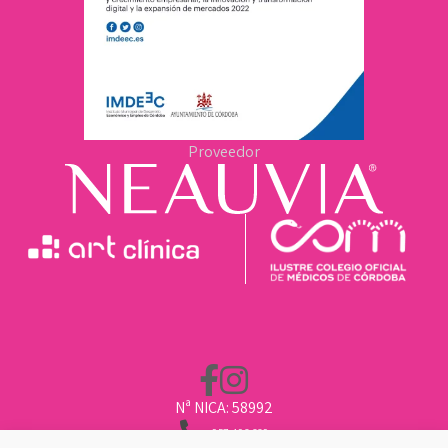
Proveedor
Nª NICA: 58992
957 496 669