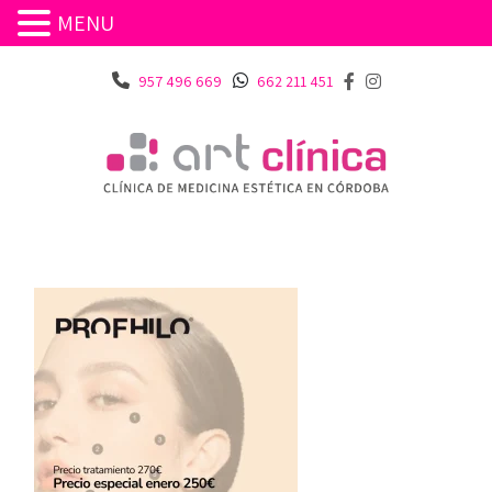
MENU
957 496 669
662 211 451