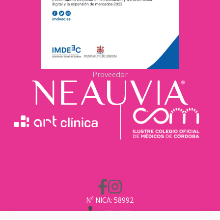
Proveedor
Nª NICA: 58992
957 496 669