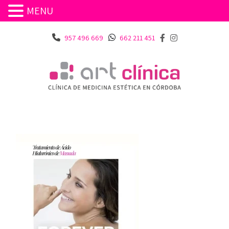
MENU
957 496 669
662 211 451