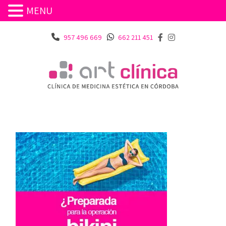
MENU
957 496 669
662 211 451