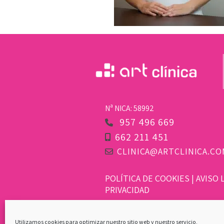
Nª NICA: 58992
957 496 669
662 211 451
CLINICA@ARTCLINICA.CO
POLÍTICA DE COOKIES
|
AVISO 
PRIVACIDAD
Copyright 2023 | Diseñado y De
Utilizamos cookies para optimizar nuestro sitio web y nuestro servicio.