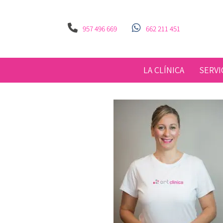
957 496 669
662 211 451
LA CLÍNICA
SERVI