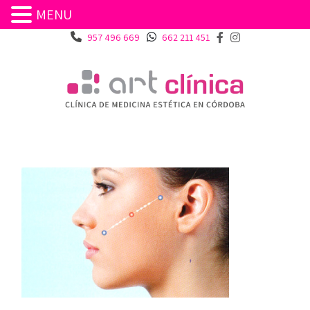
MENU
957 496 669
662 211 451