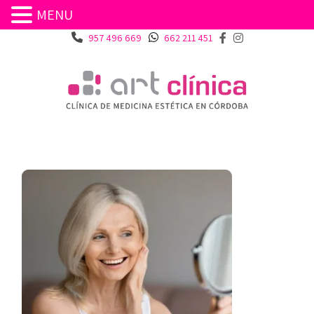
MENU
957 496 669
662 211 451