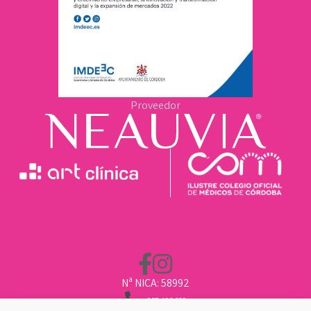
Proveedor
Nª NICA: 58992
957 496 669