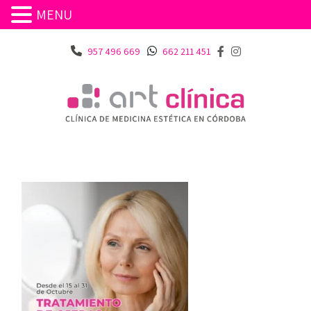
MENU
957 496 669
662 211 451