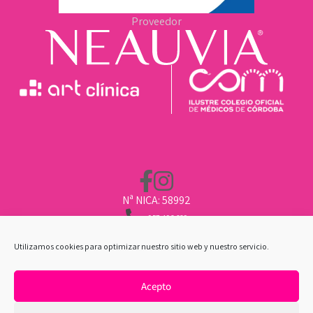
Proveedor
Nª NICA: 58992
957 496 669
662 211 451
CLINICA@ARTCLINICA.COM
Utilizamos cookies para optimizar nuestro sitio web y nuestro servicio.
Acepto
POLÍTICA DE COOKIES
|
AVISO LEGAL
|
POLÍTICA
DE PRIVACIDAD