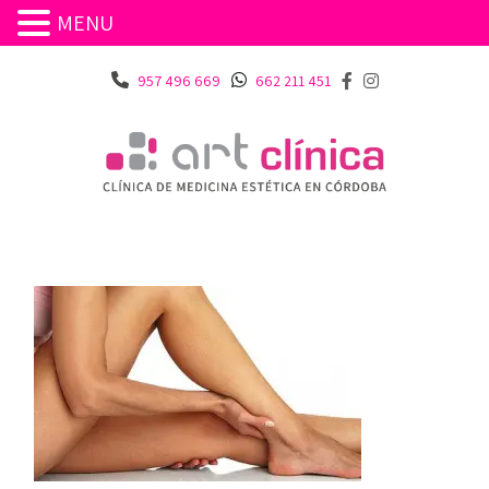
MENU
957 496 669
662 211 451