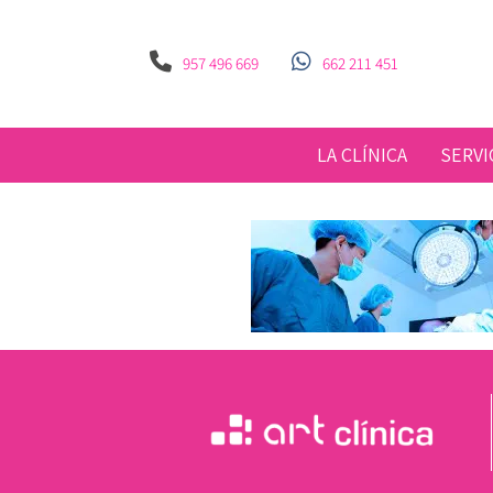
957 496 669
662 211 451
LA CLÍNICA
SERVI