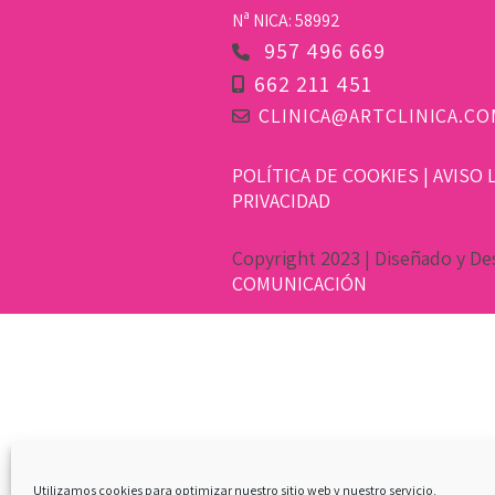
Nª NICA: 58992
957 496 669
662 211 451
CLINICA@ARTCLINICA.CO
POLÍTICA DE COOKIES
|
AVISO 
PRIVACIDAD
Copyright 2023 | Diseñado y De
COMUNICACIÓN
Utilizamos cookies para optimizar nuestro sitio web y nuestro servicio.