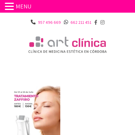
MENU
957 496 669
662 211 451