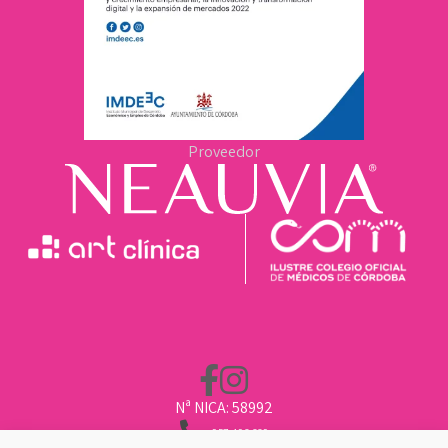
Proveedor
Nª NICA: 58992
957 496 669