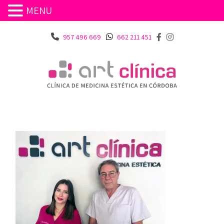
MENU
957 496 669
662 211 451