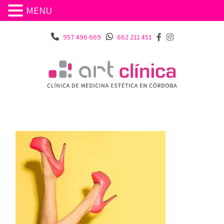
MENU
957 496 669
662 211 451