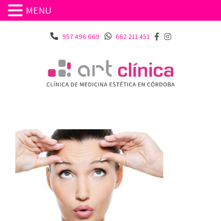
MENU
957 496 669
662 211 451