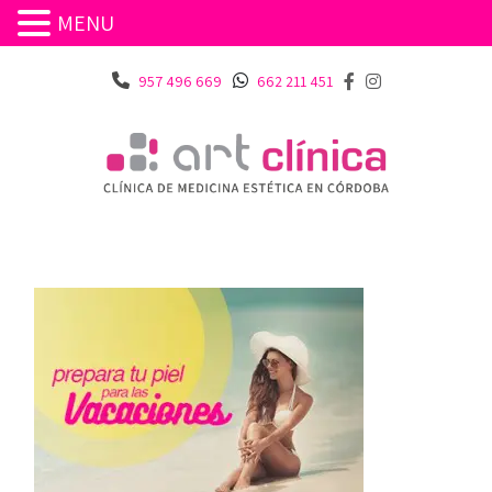
MENU
957 496 669
662 211 451