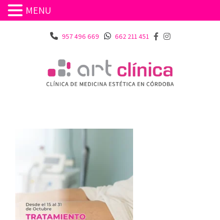
MENU
957 496 669
662 211 451