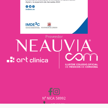
Proveedor
Nª NICA: 58992
957 496 669