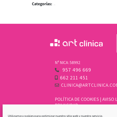
Categorías:
Nª NICA: 58992
957 496 669
662 211 451
CLINICA@ARTCLINICA.CO
POLÍTICA DE COOKIES
|
AVISO 
PRIVACIDAD
Utilizamos cookies para optimizar nuestro sitio web y nuestro servicio.